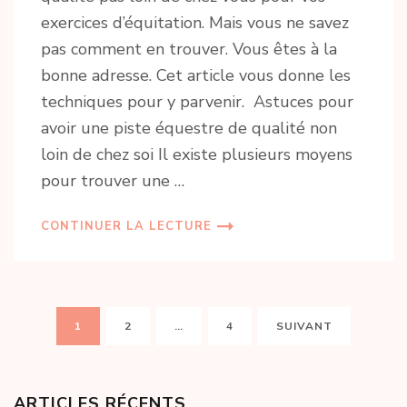
exercices d’équitation. Mais vous ne savez
pas comment en trouver. Vous êtes à la
bonne adresse. Cet article vous donne les
techniques pour y parvenir. Astuces pour
avoir une piste équestre de qualité non
loin de chez soi Il existe plusieurs moyens
pour trouver une …
CONTINUER LA LECTURE
Pagination
PAGE
PAGE
PAGE
1
2
…
4
SUIVANT
des
publications
ARTICLES RÉCENTS